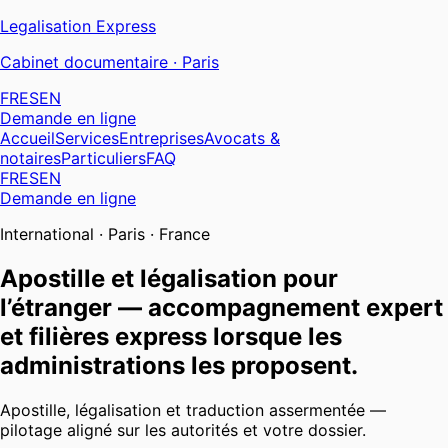
Legalisation
Express
Cabinet documentaire · Paris
FR
ES
EN
Demande en ligne
Accueil
Services
Entreprises
Avocats &
notaires
Particuliers
FAQ
FR
ES
EN
Demande en ligne
International · Paris · France
Apostille et légalisation pour
l’étranger — accompagnement expert
et filières express lorsque les
administrations les proposent.
Apostille, légalisation et traduction assermentée —
pilotage aligné sur les autorités et votre dossier.